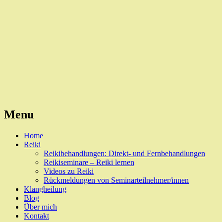
Reiki, Behandlungen und Seminare
Naturheilpraxis Esslingen
Menu
Skip
Home
to
Reiki
content
Reikibehandlungen: Direkt- und Fernbehandlungen
Reikiseminare – Reiki lernen
Videos zu Reiki
Rückmeldungen von Seminarteilnehmer/innen
Klangheilung
Blog
Über mich
Kontakt