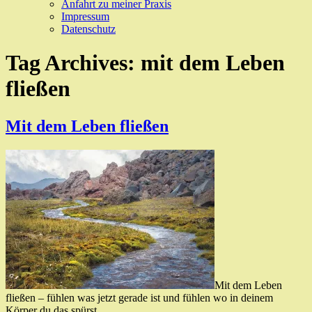
Anfahrt zu meiner Praxis
Impressum
Datenschutz
Tag Archives:
mit dem Leben
fließen
Mit dem Leben fließen
Mit dem Leben
fließen – fühlen was jetzt gerade ist und fühlen wo in deinem
Körper du das spürst.