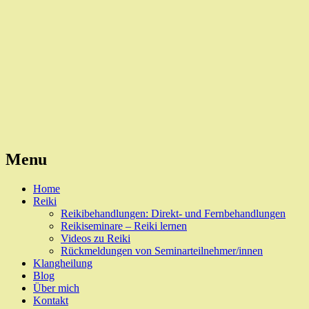
Reiki, Behandlungen und Seminare
Naturheilpraxis Esslingen
Menu
Skip
Home
to
Reiki
content
Reikibehandlungen: Direkt- und Fernbehandlungen
Reikiseminare – Reiki lernen
Videos zu Reiki
Rückmeldungen von Seminarteilnehmer/innen
Klangheilung
Blog
Über mich
Kontakt