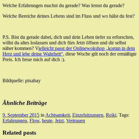
Welche Erfahrungen machst du gerade? Was lernst du gerade?
Welche Bereiche deines Lebens sind im Fluss und wo hälst du fest?
P.S. Bist du gerade dabei, dich und dein Leben tiefer zu erforschen,
willst du altes loslassen und dich fürs Jetzt öffnen und dir selbst
näher kommen? V
ielleicht passt der Onlinewokshop „komm in dein
Herz und lebe deine Wahrheit“,
diese Woche gilt noch der ermäßigte
Preis. Ich freue mich auf dich :).
Bildquelle: pixabay
Ähnliche Beiträge
9. September 2015
in
Achtsamkeit
,
Einzelsitzungen
,
Reiki
. Tags:
Erfahrungen
,
Flow
,
heute
,
Jetzt
,
Vertrauen
Related posts