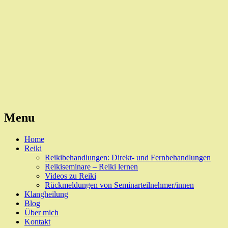
Reiki, Behandlungen und Seminare
Naturheilpraxis Esslingen
Menu
Skip
Home
to
Reiki
content
Reikibehandlungen: Direkt- und Fernbehandlungen
Reikiseminare – Reiki lernen
Videos zu Reiki
Rückmeldungen von Seminarteilnehmer/innen
Klangheilung
Blog
Über mich
Kontakt