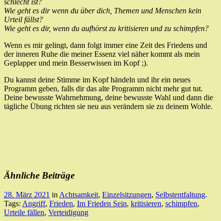
schlecht ist?
Wie geht es dir wenn du über dich, Themen und Menschen kein
Urteil fällst?
Wie geht es dir, wenn du aufhörst zu kritisieren und zu schimpfen?
Wenn es mir gelingt, dann folgt immer eine Zeit des Friedens und
der inneren Ruhe die meiner Essenz viel näher kommt als mein
Geplapper und mein Besserwissen im Kopf ;).
Du kannst deine Stimme im Kopf händeln und ihr ein neues
Programm geben, falls dir das alte Programm nicht mehr gut tut.
Deine bewusste Wahrnehmung, deine bewusste Wahl und dann die
tägliche Übung richten sie neu aus verändern sie zu deinem Wohle.
Ähnliche Beiträge
28. März 2021
in
Achtsamkeit
,
Einzelsitzungen
,
Selbstentfaltung
.
Tags:
Angriff
,
Frieden
,
Im Frieden Sein
,
kritisieren
,
schimpfen
,
Urteile fällen
,
Verteidigung