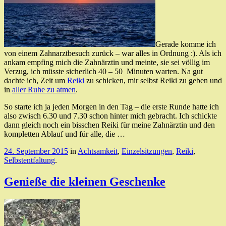
Gerade komme ich
von einem Zahnarztbesuch zurück – war alles in Ordnung :). Als ich
ankam empfing mich die Zahnärztin und meinte, sie sei völlig im
Verzug, ich müsste sicherlich 40 – 50 Minuten warten. Na gut
dachte ich, Zeit um
Reiki
zu schicken, mir selbst Reiki zu geben und
in
aller Ruhe zu atmen
.
So starte ich ja jeden Morgen in den Tag – die erste Runde hatte ich
also zwisch 6.30 und 7.30 schon hinter mich gebracht. Ich schickte
dann gleich noch ein bisschen Reiki für meine Zahnärztin und den
kompletten Ablauf und für alle, die …
24. September 2015
in
Achtsamkeit
,
Einzelsitzungen
,
Reiki
,
Selbstentfaltung
.
Genieße die kleinen Geschenke