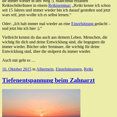
dir immer wieder in den Weg :). Manchmal erzählen
ReikischülerInnen in einem
Reikiseminar:
„Reiki kenne ich schon
seit 15 Jahren und immer wieder bin ich darauf gestoßen und jetzt
wars reif, jetzt wollte ich es selbst lernen.“
Oder: „Ich hab immer mal wieder an eine
Einzelsitzung
gedacht –
und jetzt bin ich hier :).“
Vielleicht kennst du das auch aus deinem Leben. Menschen, die
wichtig für dich und deine Entwicklung sind, die begegnen dir
immer wieder. Bücher oder Seminare, die wichtig für deine
Entwicklung sind, über die stolperst du immer wieder.
Auch mir geht es …
16. Oktober 2015
in
Allgemein
,
Einzelsitzungen
,
Reiki
.
Tiefenentspannung beim Zahnarzt