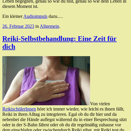
Leben begegnen, genau so wie du bist, genau so wie dein Leben in
diesem Moment ist.
Ein kleiner
Audioimpuls
dazu.…
26. Februar 2023
in
Allgemein
.
Reiki-Selbstbehandlung: Eine Zeit für
dich
Von vielen
ReikischülerInnen
höre ich immer wieder, wie leicht es ihnen fällt,
Reiki in ihren Alltag zu integrieren. Egal ob du dir hier und da
nebenbei die Hände auflegst während du in einer Besprechung sitzt
oder in der S-Bahn fährst oder ob du dir regelmäßig zuhause vor
dem einschlafen oder zwischendurch Reiki gibst, mit Reiki tust du