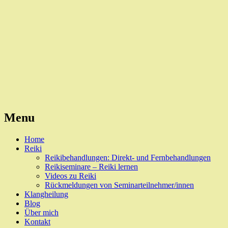
Reiki, Behandlungen und Seminare
Naturheilpraxis Esslingen
Menu
Skip
Home
to
Reiki
content
Reikibehandlungen: Direkt- und Fernbehandlungen
Reikiseminare – Reiki lernen
Videos zu Reiki
Rückmeldungen von Seminarteilnehmer/innen
Klangheilung
Blog
Über mich
Kontakt