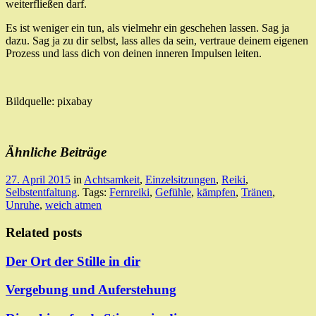
weiterfließen darf.
Es ist weniger ein tun, als vielmehr ein geschehen lassen. Sag ja
dazu. Sag ja zu dir selbst, lass alles da sein, vertraue deinem eigenen
Prozess und lass dich von deinen inneren Impulsen leiten.
Bildquelle: pixabay
Ähnliche Beiträge
27. April 2015
in
Achtsamkeit
,
Einzelsitzungen
,
Reiki
,
Selbstentfaltung
. Tags:
Fernreiki
,
Gefühle
,
kämpfen
,
Tränen
,
Unruhe
,
weich atmen
Related posts
Der Ort der Stille in dir
Vergebung und Auferstehung