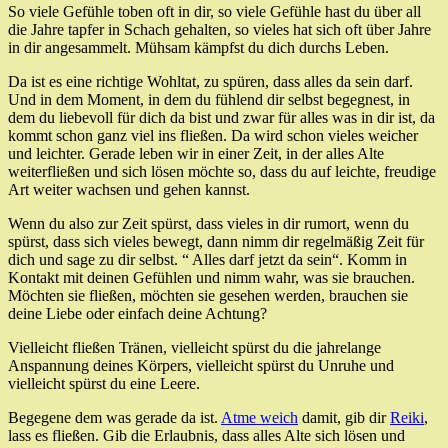
So viele Gefühle toben oft in dir, so viele Gefühle hast du über all
die Jahre tapfer in Schach gehalten, so vieles hat sich oft über Jahre
in dir angesammelt. Mühsam kämpfst du dich durchs Leben.
Da ist es eine richtige Wohltat, zu spüren, dass alles da sein darf.
Und in dem Moment, in dem du fühlend dir selbst begegnest, in
dem du liebevoll für dich da bist und zwar für alles was in dir ist, da
kommt schon ganz viel ins fließen. Da wird schon vieles weicher
und leichter. Gerade leben wir in einer Zeit, in der alles Alte
weiterfließen und sich lösen möchte so, dass du auf leichte, freudige
Art weiter wachsen und gehen kannst.
Wenn du also zur Zeit spürst, dass vieles in dir rumort, wenn du
spürst, dass sich vieles bewegt, dann nimm dir regelmäßig Zeit für
dich und sage zu dir selbst. “ Alles darf jetzt da sein“. Komm in
Kontakt mit deinen Gefühlen und nimm wahr, was sie brauchen.
Möchten sie fließen, möchten sie gesehen werden, brauchen sie
deine Liebe oder einfach deine Achtung?
Vielleicht fließen Tränen, vielleicht spürst du die jahrelange
Anspannung deines Körpers, vielleicht spürst du Unruhe und
vielleicht spürst du eine Leere.
Begegene dem was gerade da ist.
Atme weich
damit, gib dir
Reiki
,
lass es fließen. Gib die Erlaubnis, dass alles Alte sich lösen und