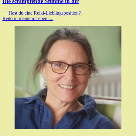
Die schimpfende Stimme in dir
Post
←
Hast du eine Reiki-Lieblingsposition?
Reiki in meinem Leben
→
navigation