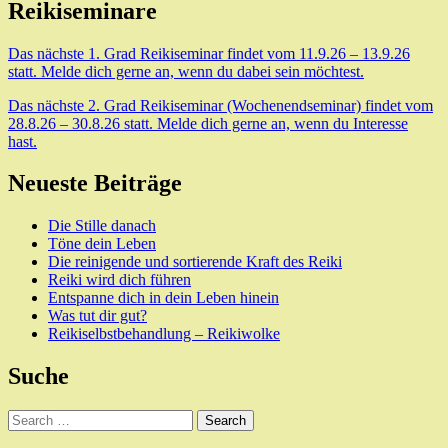
Reikiseminare
Das nächste 1. Grad Reikiseminar findet vom 11.9.26 – 13.9.26
statt. Melde dich gerne an, wenn du dabei sein möchtest.
Das nächste 2. Grad Reikiseminar (Wochenendseminar) findet vom
28.8.26 – 30.8.26 statt. Melde dich gerne an, wenn du Interesse
hast.
Neueste Beiträge
Die Stille danach
Töne dein Leben
Die reinigende und sortierende Kraft des Reiki
Reiki wird dich führen
Entspanne dich in dein Leben hinein
Was tut dir gut?
Reikiselbstbehandlung – Reikiwolke
Suche
Search