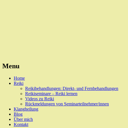
Reiki, Behandlungen und Seminare
Naturheilpraxis Esslingen
Menu
Skip
Home
to
Reiki
content
Reikibehandlungen: Direkt- und Fernbehandlungen
Reikiseminare – Reiki lernen
Videos zu Reiki
Rückmeldungen von Seminarteilnehmer/innen
Klangheilung
Blog
Über mich
Kontakt