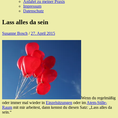
Anfahrt zu meiner Praxis
Impressum
Datenschutz
Lass alles da sein
Susanne Bosch
/
27. April 2015
Wenn du regelmäßig
oder immer mal wieder in
Einzelsitzungen
oder im
Atem-Stille-
Raum
mit mir arbeitest, dann kennst du diesen Satz: „Lass alles da
sein.“