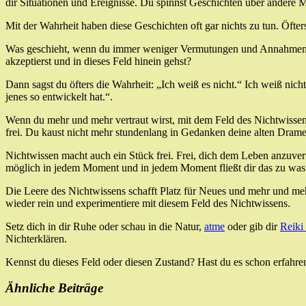
dir Situationen und Ereignisse. Du spinnst Geschichten über andere Men
Mit der Wahrheit haben diese Geschichten oft gar nichts zu tun. Öfters
Was geschieht, wenn du immer weniger Vermutungen und Annahmen tri
akzeptierst und in dieses Feld hinein gehst?
Dann sagst du öfters die Wahrheit: „Ich weiß es nicht.“ Ich weiß nich
jenes so entwickelt hat.“.
Wenn du mehr und mehr vertraut wirst, mit dem Feld des Nichtwissens
frei. Du kaust nicht mehr stundenlang in Gedanken deine alten Dram
Nichtwissen macht auch ein Stück frei. Frei, dich dem Leben anzuvert
möglich in jedem Moment und in jedem Moment fließt dir das zu was 
Die Leere des Nichtwissens schafft Platz für Neues und mehr und meh
wieder rein und experimentiere mit diesem Feld des Nichtwissens.
Setz dich in dir Ruhe oder schau in die Natur,
atme
oder gib dir
Reiki
Nichterklären.
Kennst du dieses Feld oder diesen Zustand? Hast du es schon erfahr
Ähnliche Beiträge