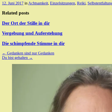
12. Juni 2017
in
Achtsamkeit
,
Einzelsitzungen
,
Reiki
,
Selbstentfaltun
Related posts
Der Ort der Stille in dir
Vergebung und Auferstehung
Die schimpfende Stimme in dir
Post
←
Gedanken sind nur Gedanken
Du bist gehalten
→
navigation