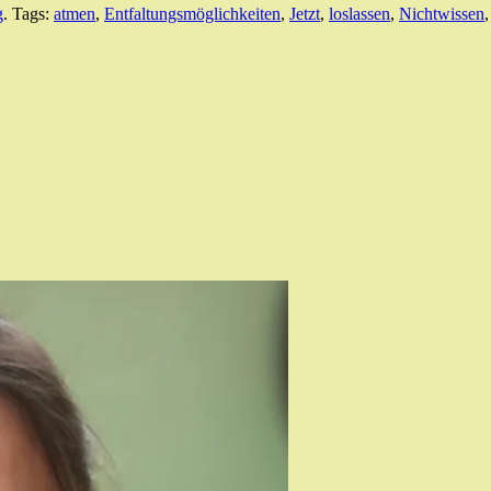
g
. Tags:
atmen
,
Entfaltungsmöglichkeiten
,
Jetzt
,
loslassen
,
Nichtwissen