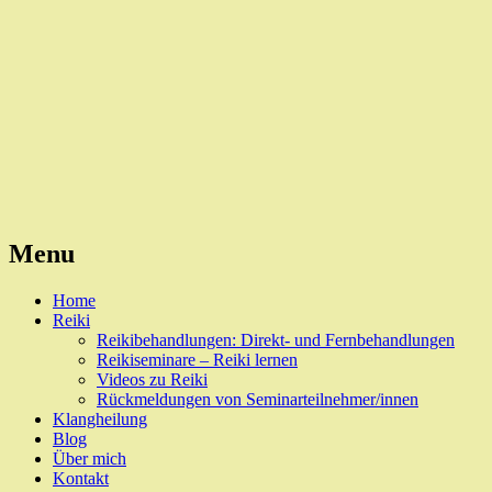
Reiki, Behandlungen und Seminare
Naturheilpraxis Esslingen
Menu
Skip
Home
to
Reiki
content
Reikibehandlungen: Direkt- und Fernbehandlungen
Reikiseminare – Reiki lernen
Videos zu Reiki
Rückmeldungen von Seminarteilnehmer/innen
Klangheilung
Blog
Über mich
Kontakt