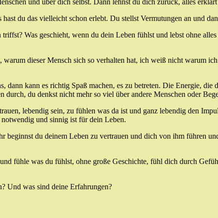
schen und über dich selbst. Dann lehnst du dich zurück, alles erklärt u
 hast du das vielleicht schon erlebt. Du stellst Vermutungen an und dann
ffst? Was geschieht, wenn du dein Leben fühlst und lebst ohne alles
t, warum dieser Mensch sich so verhalten hat, ich weiß nicht warum ich
, dann kann es richtig Spaß machen, es zu betreten. Die Energie, die
en durch, du denkst nicht mehr so viel über andere Menschen oder Beg
rauen, lebendig sein, zu fühlen was da ist und ganz lebendig den Impul
notwendig und sinnig ist für dein Leben.
r beginnst du deinem Leben zu vertrauen und dich von ihm führen und 
und fühle was du fühlst, ohne große Geschichte, fühl dich durch Gefü
en? Und was sind deine Erfahrungen?