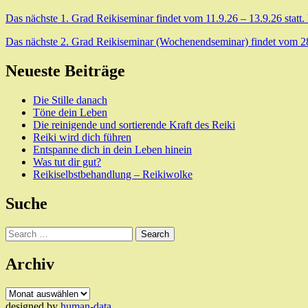
Das nächste 1. Grad Reikiseminar findet vom 11.9.26 – 13.9.26 statt.
Das nächste 2. Grad Reikiseminar (Wochenendseminar) findet vom 28.8
Neueste Beiträge
Die Stille danach
Töne dein Leben
Die reinigende und sortierende Kraft des Reiki
Reiki wird dich führen
Entspanne dich in dein Leben hinein
Was tut dir gut?
Reikiselbstbehandlung – Reikiwolke
Suche
Search
Archiv
Archiv
designed by
human-data