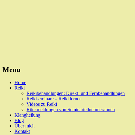
Reiki, Behandlungen und Seminare
Naturheilpraxis Esslingen
Menu
Skip
Home
to
Reiki
content
Reikibehandlungen: Direkt- und Fernbehandlungen
Reikiseminare – Reiki lernen
Videos zu Reiki
Rückmeldungen von Seminarteilnehmer/innen
Klangheilung
Blog
Über mich
Kontakt