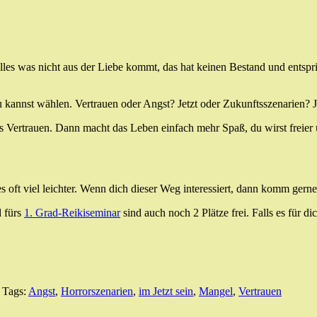
les was nicht aus der Liebe kommt, das hat keinen Bestand und entspri
nnst wählen. Vertrauen oder Angst? Jetzt oder Zukunftsszenarien? Je ö
das Vertrauen. Dann macht das Leben einfach mehr Spaß, du wirst freier
oft viel leichter. Wenn dich dieser Weg interessiert, dann komm gern
d fürs
1. Grad-Reikiseminar
sind auch noch 2 Plätze frei. Falls es für di
. Tags:
Angst
,
Horrorszenarien
,
im Jetzt sein
,
Mangel
,
Vertrauen