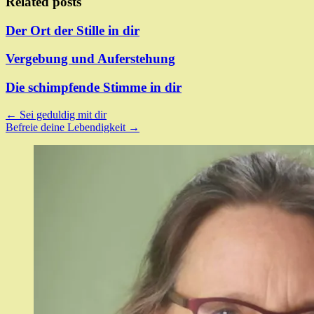
Related posts
Der Ort der Stille in dir
Vergebung und Auferstehung
Die schimpfende Stimme in dir
Post
←
Sei geduldig mit dir
Befreie deine Lebendigkeit
→
navigation