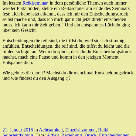
Im letzten
Reikiseminar
, in dem persönliche Themen auch immer
wieder Platz finden, stellte ein Reikischüler am Ende des Seminars
fest: „Ich habe jetzt erkannt, dass ich mir den Entscheidungsdruck
selbst mache und, dass ich mich gar nicht jetzt direkt entscheiden
muss, ich kann mir Zeit geben.“ Und ein entspanntes Lächeln ging
über sein Gesicht.
Entscheidungen die reif sind, die triffst du, weil sie sich stimmig
anfühlen. Entscheidungen, die reif sind, die triffst du leicht und die
fühlen sich gut an. Wenn du spürst, dass du dir Entscheidungsdruck
machst, mach eine Pause und komm in den jetzigen Moment.
Entspanne dich.
Wie geht es dir damit? Machst du dir manchmal Entscheidungsdruck
und wie findest du den Ausgang ;)?
21. Januar 2015
in
Achtsamkeit
,
Einzelsitzungen
,
Reiki
,
Selbstentfaltung
. Tags:
Arbeit
,
Beziehung
,
Druck
,
Entscheidungen
,