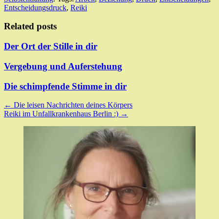
Entscheidungsdruck
,
Reiki
Related posts
Der Ort der Stille in dir
Vergebung und Auferstehung
Die schimpfende Stimme in dir
Post
←
Die leisen Nachrichten deines Körpers
Reiki im Unfallkrankenhaus Berlin :)
→
navigation