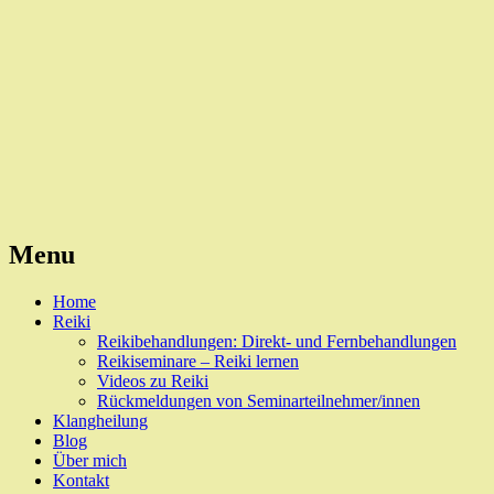
Reiki, Behandlungen und Seminare
Naturheilpraxis Esslingen
Menu
Skip
Home
to
Reiki
content
Reikibehandlungen: Direkt- und Fernbehandlungen
Reikiseminare – Reiki lernen
Videos zu Reiki
Rückmeldungen von Seminarteilnehmer/innen
Klangheilung
Blog
Über mich
Kontakt