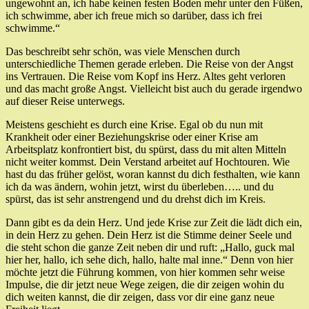
ungewohnt an, ich habe keinen festen Boden mehr unter den Füßen,
ich schwimme, aber ich freue mich so darüber, dass ich frei
schwimme.“
Das beschreibt sehr schön, was viele Menschen durch
unterschiedliche Themen gerade erleben. Die Reise von der Angst
ins Vertrauen. Die Reise vom Kopf ins Herz. Altes geht verloren
und das macht große Angst. Vielleicht bist auch du gerade irgendwo
auf dieser Reise unterwegs.
Meistens geschieht es durch eine Krise. Egal ob du nun mit
Krankheit oder einer Beziehungskrise oder einer Krise am
Arbeitsplatz konfrontiert bist, du spürst, dass du mit alten Mitteln
nicht weiter kommst. Dein Verstand arbeitet auf Hochtouren. Wie
hast du das früher gelöst, woran kannst du dich festhalten, wie kann
ich da was ändern, wohin jetzt, wirst du überleben….. und du
spürst, das ist sehr anstrengend und du drehst dich im Kreis.
Dann gibt es da dein Herz. Und jede Krise zur Zeit die lädt dich ein,
in dein Herz zu gehen. Dein Herz ist die Stimme deiner Seele und
die steht schon die ganze Zeit neben dir und ruft: „Hallo, guck mal
hier her, hallo, ich sehe dich, hallo, halte mal inne.“ Denn von hier
möchte jetzt die Führung kommen, von hier kommen sehr weise
Impulse, die dir jetzt neue Wege zeigen, die dir zeigen wohin du
dich weiten kannst, die dir zeigen, dass vor dir eine ganz neue